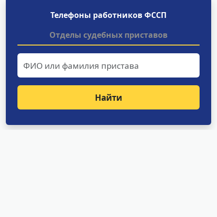
Телефоны работников ФССП
Отделы судебных приставов
Найти
Структурные подразделения
УФССП России по Амурской
области
Отделение оперативного дежурства
Специализированное отделение судебных