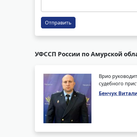
Отправить
УФССП России по Амурской обл
Врио руководит
судебного прис
Бенчук Витал