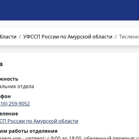
бласти
УФССП России по Амурской области
Тисленк
а
жность
альник отдела
ефон
416) 259-9052
еление
СП России по Амурской области
им работы отделения
дельник - четверг: с 9:00 до 18:00, обеденный перерыв: с 