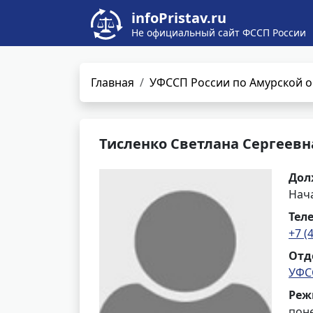
infoPristav.ru
Не официальный сайт ФССП России
Главная
УФССП России по Амурской о
Тисленко Светлана Сергеевн
Дол
Нач
Тел
+7 (
Отд
УФС
Реж
поне