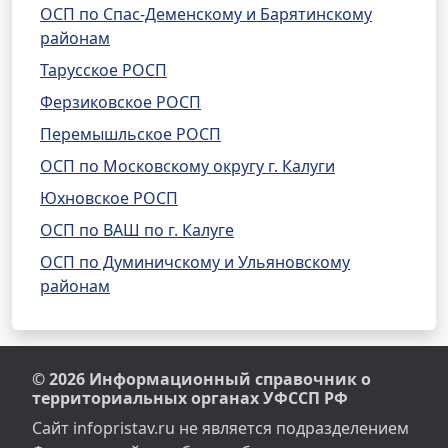
ОСП по Спас-Деменскому и Барятинскому
районам
Тарусское РОСП
Ферзиковское РОСП
Перемышльское РОСП
ОСП по Московскому округу г. Калуги
Юхновское РОСП
ОСП по ВАШ по г. Калуге
ОСП по Думиничскому и Ульяновскому
районам
© 2026 Информационный справочник о
территориальных органах УФССП РФ
Сайт infopristav.ru не является подразделением