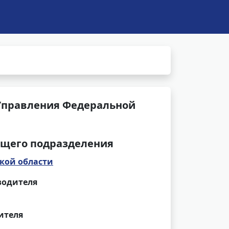
Управления Федеральной
щего подразделения
кой области
водителя
ителя