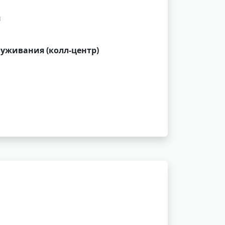
и
луживания (колл-центр)