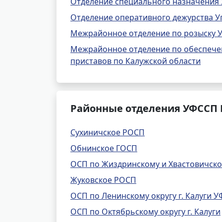
Отделение специального назначения 
Отделение оперативного дежурства У
Межрайонное отделение по розыску У
Межрайонное отделение по обеспечен
приставов по Калужской области
Районные отделения УФССП 
Сухиничское РОСП
Обнинское ГОСП
ОСП по Жиздринскому и Хвастовичск
Жуковское РОСП
ОСП по Ленинскому округу г. Калуги 
ОСП по Октябрьскому округу г. Калуги