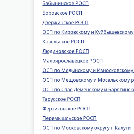
Бабынинское РОСП
Боровское РОСП
Дзержинское РОСП
ОСП по Кировскому и Куйбышевскому
Козельское РОСП
Людиновское РОСП
Малоярославецкое РОСП
ОСП по Медынскому и Износковскому
ОСП по Мещовскому и Мосальскому 
ОСП по Спас-Деменскому и Барятинс
Тарусское РОСП
Ферзиковское РОСП
Перемышльское РОСП
ОСП по Московскому округу г. Калуги