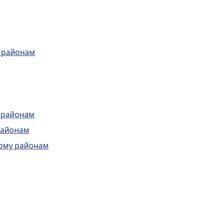
 районам
 районам
районам
кому районам