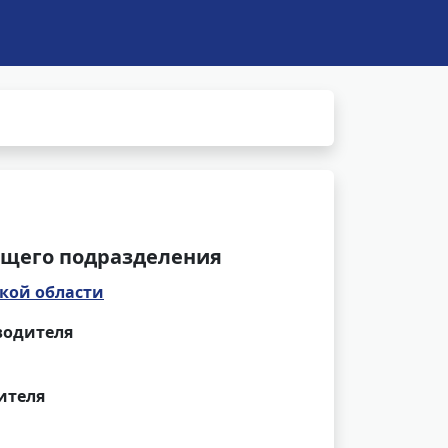
щего подразделения
кой области
водителя
ителя