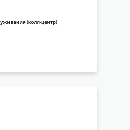
и
луживания (колл-центр)