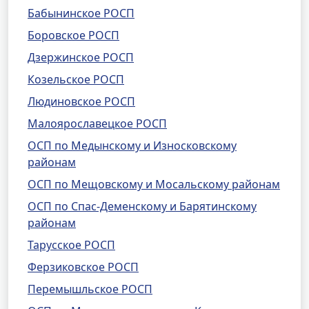
Бабынинское РОСП
Боровское РОСП
Дзержинское РОСП
Козельское РОСП
Людиновское РОСП
Малоярославецкое РОСП
ОСП по Медынскому и Износковскому
районам
ОСП по Мещовскому и Мосальскому районам
ОСП по Спас-Деменскому и Барятинскому
районам
Тарусское РОСП
Ферзиковское РОСП
Перемышльское РОСП