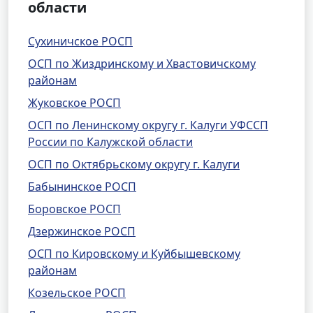
области
Сухиничское РОСП
ОСП по Жиздринскому и Хвастовичскому
районам
Жуковское РОСП
ОСП по Ленинскому округу г. Калуги УФССП
России по Калужской области
ОСП по Октябрьскому округу г. Калуги
Бабынинское РОСП
Боровское РОСП
Дзержинское РОСП
ОСП по Кировскому и Куйбышевскому
районам
Козельское РОСП