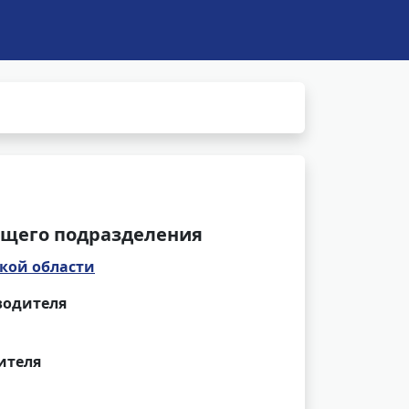
щего подразделения
кой области
водителя
ителя