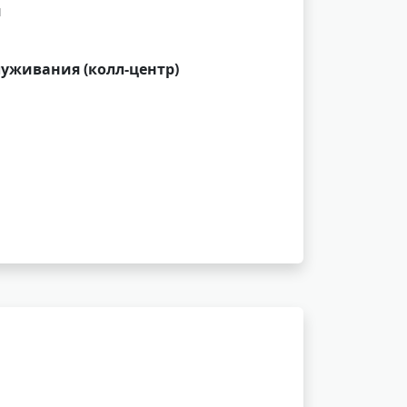
и
луживания (колл-центр)