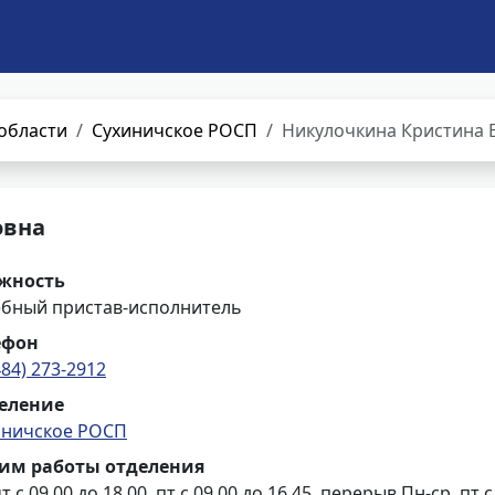
области
Сухиничское РОСП
Никулочкина Кристина 
овна
жность
ебный пристав-исполнитель
ефон
484) 273-2912
еление
иничское РОСП
им работы отделения
т с 09.00 до 18.00, пт с 09.00 до 16.45, перерыв Пн-ср, пт с 