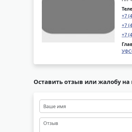
Тел
+7 (
+7 (
+7 (
Гла
УФС
Оставить отзыв или жалобу на