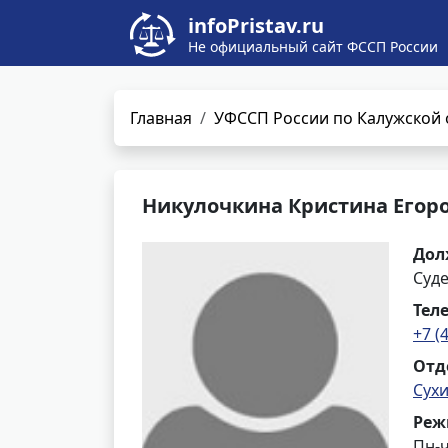
infoPristav.ru
Не официальный сайт ФССП России
Главная
УФССП России по Калужской 
Никулочкина Кристина Егор
Дол
Суд
Тел
+7 (
Отд
Сух
Реж
Пн-ч