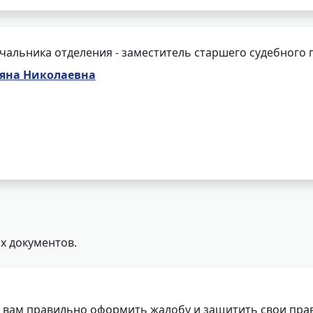
чальника отделения - заместитель старшего судебного 
ьяна Николаевна
х документов.
 вам правильно оформить жалобу и защитить свои прав