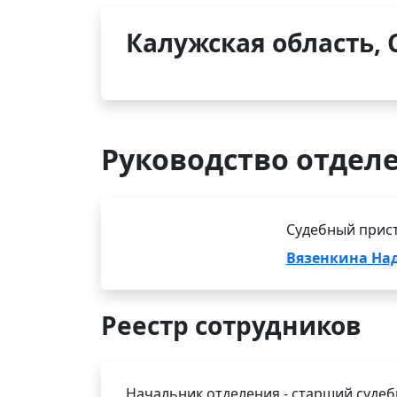
Калужская область, 
Руководство отдел
Судебный прис
Вязенкина На
Реестр сотрудников
Начальник отделения - старший суде