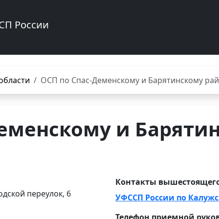
СП России
области
ОСП по Спас-Деменскому и Барятинскому ра
Деменскому и Баряти
Контакты вышестоящего
одской переулок, 6
УФССП России по Калужс
Телефон приемной руко