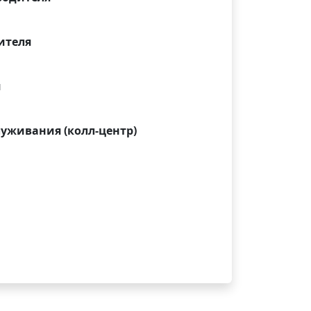
ителя
и
луживания (колл-центр)