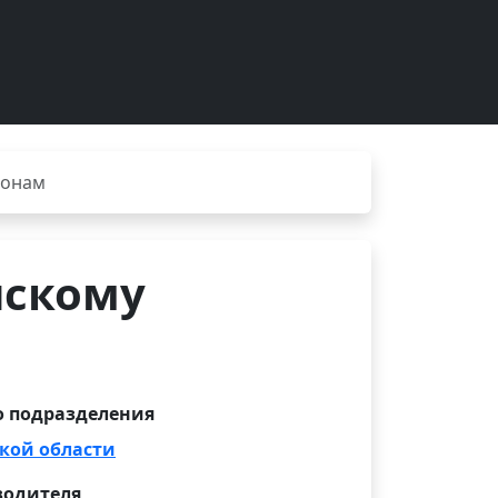
йонам
нскому
 подразделения
кой области
водителя