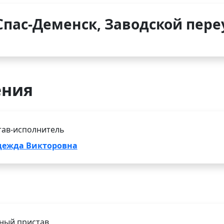
Спас-Деменск, Заводской переу
ения
тав-исполнитель
дежда Викторовна
бный пристав