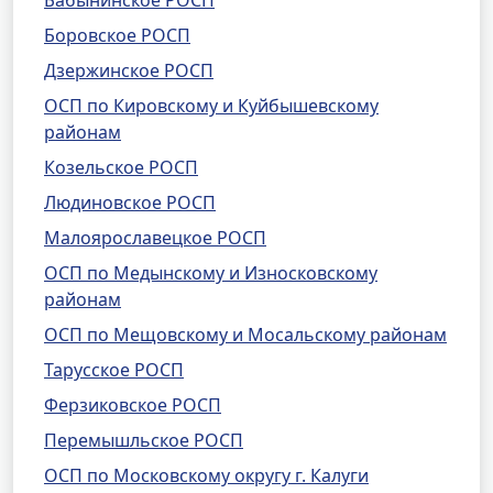
Бабынинское РОСП
Боровское РОСП
Дзержинское РОСП
ОСП по Кировскому и Куйбышевскому
районам
Козельское РОСП
Людиновское РОСП
Малоярославецкое РОСП
ОСП по Медынскому и Износковскому
районам
ОСП по Мещовскому и Мосальскому районам
Тарусское РОСП
Ферзиковское РОСП
Перемышльское РОСП
ОСП по Московскому округу г. Калуги