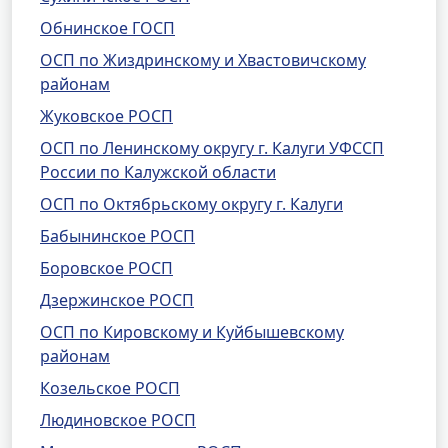
Обнинское ГОСП
ОСП по Жиздринскому и Хвастовичскому
районам
Жуковское РОСП
ОСП по Ленинскому округу г. Калуги УФССП
России по Калужской области
ОСП по Октябрьскому округу г. Калуги
Бабынинское РОСП
Боровское РОСП
Дзержинское РОСП
ОСП по Кировскому и Куйбышевскому
районам
Козельское РОСП
Людиновское РОСП