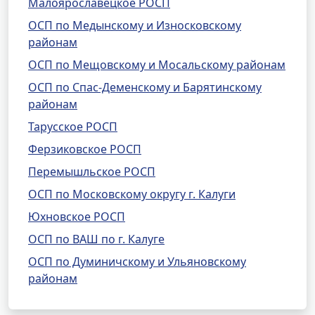
Малоярославецкое РОСП
ОСП по Медынскому и Износковскому
районам
ОСП по Мещовскому и Мосальскому районам
ОСП по Спас-Деменскому и Барятинскому
районам
Тарусское РОСП
Ферзиковское РОСП
Перемышльское РОСП
ОСП по Московскому округу г. Калуги
Юхновское РОСП
ОСП по ВАШ по г. Калуге
ОСП по Думиничскому и Ульяновскому
районам