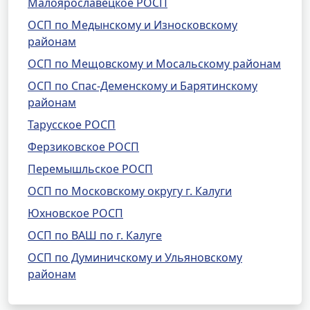
Малоярославецкое РОСП
ОСП по Медынскому и Износковскому
районам
ОСП по Мещовскому и Мосальскому районам
ОСП по Спас-Деменскому и Барятинскому
районам
Тарусское РОСП
Ферзиковское РОСП
Перемышльское РОСП
ОСП по Московскому округу г. Калуги
Юхновское РОСП
ОСП по ВАШ по г. Калуге
ОСП по Думиничскому и Ульяновскому
районам