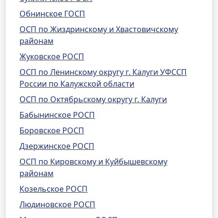
Обнинское ГОСП
ОСП по Жиздринскому и Хвастовичскому
районам
Жуковское РОСП
ОСП по Ленинскому округу г. Калуги УФССП
России по Калужской области
ОСП по Октябрьскому округу г. Калуги
Бабынинское РОСП
Боровское РОСП
Дзержинское РОСП
ОСП по Кировскому и Куйбышевскому
районам
Козельское РОСП
Людиновское РОСП