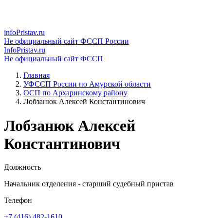
infoPristav.ru
Не официальный сайт ФССП России
InfoPristav.ru
Не официальный сайт ФССП
Главная
УФССП России по Амурской области
ОСП по Архаринскому району
Лобзанюк Алексей Константинович
Лобзанюк Алексей
Константинович
Должность
Начальник отделения - старший судебный пристав
Телефон
+7 (416) 482-1610