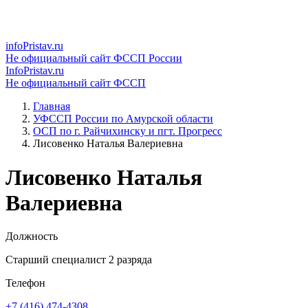
infoPristav.ru
Не официальный сайт ФССП России
InfoPristav.ru
Не официальный сайт ФССП
Главная
УФССП России по Амурской области
ОСП по г. Райчихинску и пгт. Прогресс
Лисовенко Наталья Валериевна
Лисовенко Наталья
Валериевна
Должность
Старший специалист 2 разряда
Телефон
+7 (416) 474-4308