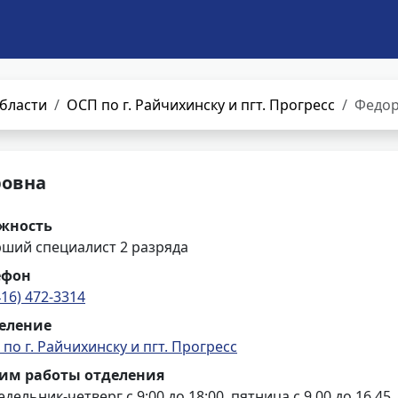
бласти
ОСП по г. Райчихинску и пгт. Прогресс
Федор
ровна
жность
рший специалист 2 разряда
ефон
416) 472-3314
еление
по г. Райчихинску и пгт. Прогресс
им работы отделения
дельник-четверг с 9:00 до 18:00, пятница с 9.00 до 16.45,