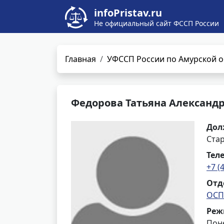
infoPristav.ru
Не официальный сайт ФССП России
Главная
УФССП России по Амурской о
Федорова Татьяна Александ
Дол
Ста
Тел
+7 (
Отд
ОСП 
Реж
Поне