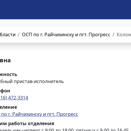
бласти
ОСП по г. Райчихинску и пгт. Прогресс
Колом
евна
жность
ебный пристав-исполнитель
ефон
416) 472-3314
еление
по г. Райчихинску и пгт. Прогресс
им работы отделения
дельник-четверг с 9:00 до 18:00, пятница с 9.00 до 16.45,