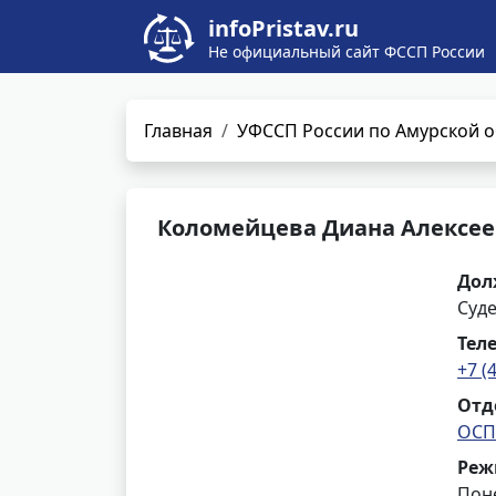
infoPristav.ru
Не официальный сайт ФССП России
Главная
УФССП России по Амурской о
Коломейцева Диана Алексе
Дол
Суд
Тел
+7 (
Отд
ОСП 
Реж
Поне