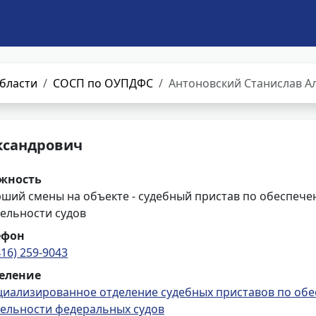
бласти
СОСП по ОУПДФС
Антоновский Станислав А
ксандрович
жность
рший смены на объекте - судебный пристав по обеспече
ельности судов
ефон
416) 259-9043
еление
циализированное отделение судебных приставов по обе
тельности федеральных судов