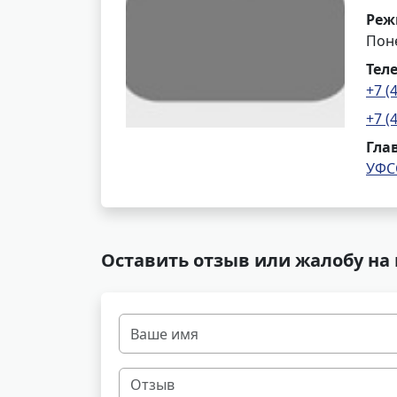
Реж
Поне
Тел
+7 (
+7 (
Гла
УФС
Оставить отзыв или жалобу на