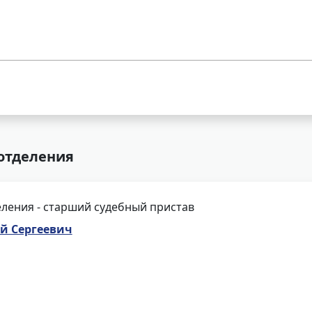
отделения
ления - старший судебный пристав
й Сергеевич