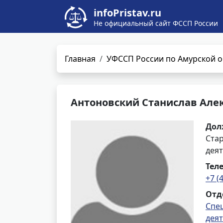
infoPristav.ru
Не официальный сайт ФССП России
Главная
УФССП России по Амурской о
Антоновский Станислав Але
Дол
Ста
деят
Тел
+7 (
Отд
Спе
дея