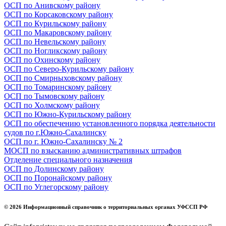
ОСП по Анивскому району
ОСП по Корсаковскому району
ОСП по Курильскому району
ОСП по Макаровскому району
ОСП по Невельскому району
ОСП по Ногликскому району
ОСП по Охинскому району
ОСП по Северо-Курильскому району
ОСП по Смирныховскому району
ОСП по Томаринскому району
ОСП по Тымовскому району
ОСП по Холмскому району
ОСП по Южно-Курильскому району
ОСП по обеспечению установленного порядка деятельности
судов по г.Южно-Сахалинску
ОСП по г. Южно-Сахалинску № 2
МОСП по взысканию административных штрафов
Отделение специального назначения
ОСП по Долинскому району
ОСП по Поронайскому району
ОСП по Углегорскому району
© 2026 Информационный справочник о территориальных органах УФССП РФ