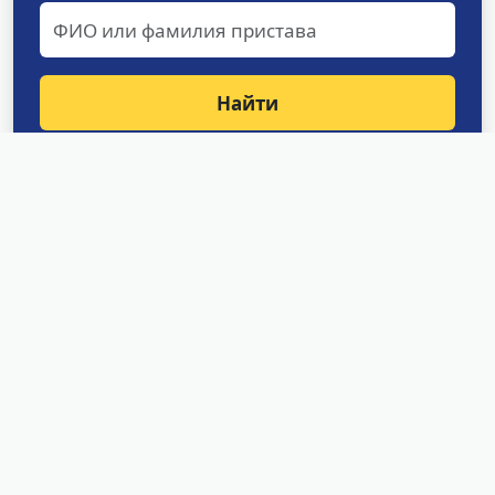
Найти
Структурные подразделения
УФССП России по Сахалинской
области
Межрайонное отделение судебных приставов
по розыску должников, их имущества и
розыску детей
Межрайонное отделение судебных приставов
по исполнению особых исполнительных
производств