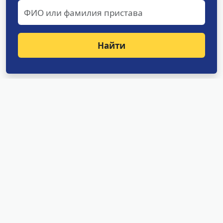
Найти
Структурные подразделения
УФССП России по Амурской
области
Отделение оперативного дежурства
Специализированное отделение судебных
приставов по исполнению особо важных
исполнительных документов
Специализированное отделение судебных
приставов по обеспечению установленного