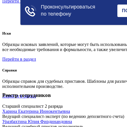
Перейти в раздел
Иски
Образцы исковых заявлений, которые могут быть использованы
все необходимые требования и формальности, а также увеличит
Перейти в раздел
Справки
Образцы справок для судебных приставов. Шаблоны для различ
исполнительном производстве.
Реестр сотрудников
Перейти в раздел
Старший специалист 2 разряда
Харина Екатерина Иннокентьевна
Ведущий специалист-эксперт (по ведению депозитного счета)
Уразбахтина Юлия Фирдинандовна
Ведущий судебный пристав-исполнитель