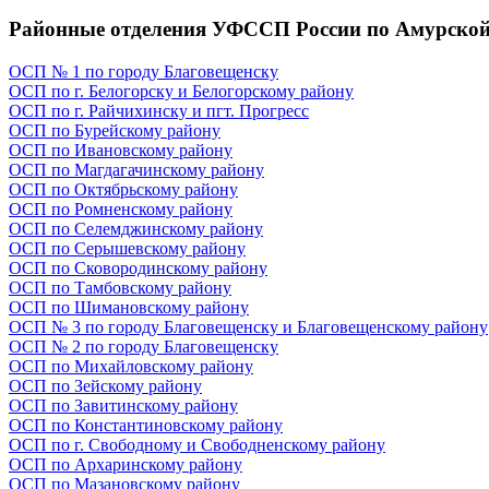
Районные отделения УФССП России по Амурской
ОСП № 1 по городу Благовещенску
ОСП по г. Белогорску и Белогорскому району
ОСП по г. Райчихинску и пгт. Прогресс
ОСП по Бурейскому району
ОСП по Ивановскому району
ОСП по Магдагачинскому району
ОСП по Октябрьскому району
ОСП по Ромненскому району
ОСП по Селемджинскому району
ОСП по Серышевскому району
ОСП по Сковородинскому району
ОСП по Тамбовскому району
ОСП по Шимановскому району
ОСП № 3 по городу Благовещенску и Благовещенскому району
ОСП № 2 по городу Благовещенску
ОСП по Михайловскому району
ОСП по Зейскому району
ОСП по Завитинскому району
ОСП по Константиновскому району
ОСП по г. Свободному и Свободненскому району
ОСП по Архаринскому району
ОСП по Мазановскому району