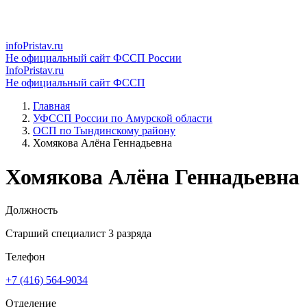
infoPristav.ru
Не официальный сайт ФССП России
InfoPristav.ru
Не официальный сайт ФССП
Главная
УФССП России по Амурской области
ОСП по Тындинскому району
Хомякова Алёна Геннадьевна
Хомякова Алёна Геннадьевна
Должность
Старший специалист 3 разряда
Телефон
+7 (416) 564-9034
Отделение