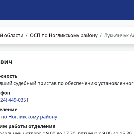
й области
ОСП по Ногликскому району
Лукьянчук А
евич
жность
дший судебный пристав по обеспечению установленного
ефон
424) 449-0351
еление
 по Ногликскому району
им работы отделения
дельник-четверг с 9.00 до 17.30, пятница с 9.00 до 15.30,