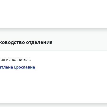
уководство отделения
тав-исполнитель
етлана Ерославна