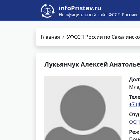
infoPristav.ru
Не официальный сайт ФССП России
Главная
УФССП России по Сахалинско
Лукьянчук Алексей Анатоль
Дол
Мла
Тел
+7 (
Отд
ОСП
Реж
Поне