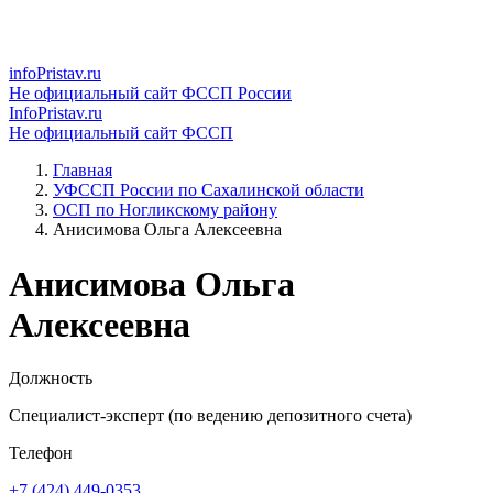
infoPristav.ru
Не официальный сайт ФССП России
InfoPristav.ru
Не официальный сайт ФССП
Главная
УФССП России по Сахалинской области
ОСП по Ногликскому району
Анисимова Ольга Алексеевна
Анисимова Ольга
Алексеевна
Должность
Специалист-эксперт (по ведению депозитного счета)
Телефон
+7 (424) 449-0353