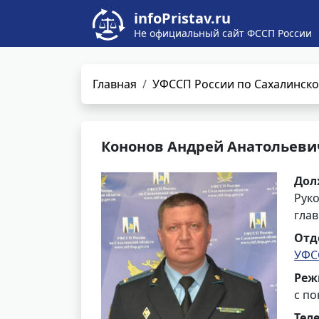
infoPristav.ru
Не официальный сайт ФССП России
Главная
УФССП России по Сахалинско
Кононов Андрей Анатольеви
Дол
Рук
гла
Отд
УФС
Реж
с по
Тел