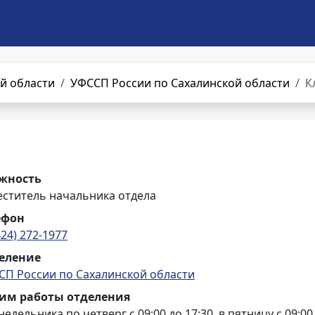
й области
УФССП России по Сахалинской области
К
жность
еститель начальника отдела
ефон
424) 272-1977
еление
СП России по Сахалинской области
им работы отделения
недельника по четверг с 09:00 до 17:30, в пятницу с 09:00