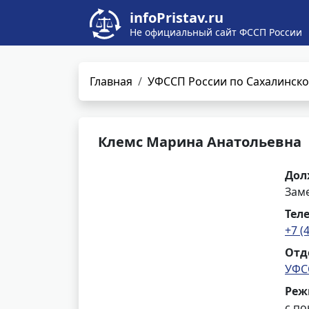
infoPristav.ru
Не официальный сайт ФССП России
Главная
УФССП России по Сахалинско
Клемс Марина Анатольевна
Дол
Зам
Тел
+7 (
Отд
УФС
Реж
с по