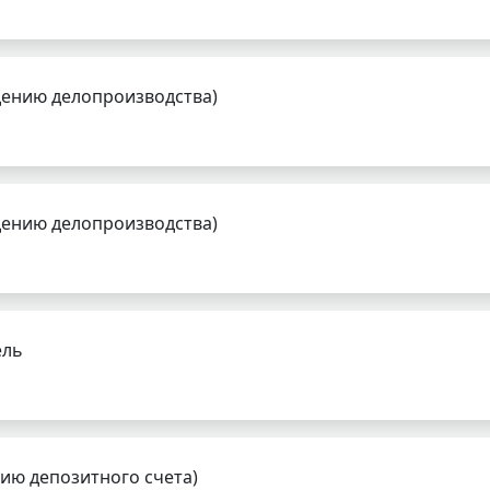
дению делопроизводства)
дению делопроизводства)
ель
нию депозитного счета)