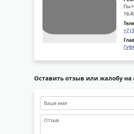
Пн-Ч
16.4
Тел
+7 (
Гла
ГУФ
Оставить отзыв или жалобу на