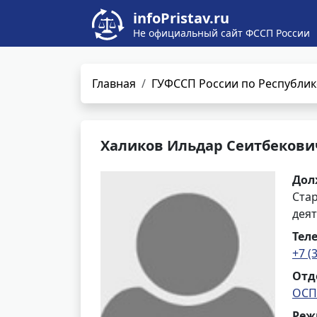
infoPristav.ru
Не официальный сайт ФССП России
Главная
ГУФССП России по Республик
Халиков Ильдар Сеитбекови
Дол
Ста
деят
Тел
+7 (
Отд
ОСП 
Реж