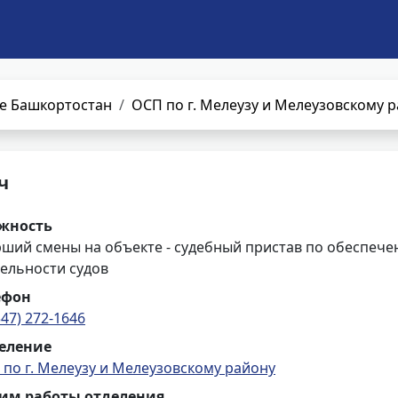
е Башкортостан
ОСП по г. Мелеузу и Мелеузовскому 
ч
жность
рший смены на объекте - судебный пристав по обеспече
ельности судов
ефон
347) 272-1646
еление
по г. Мелеузу и Мелеузовскому району
им работы отделения