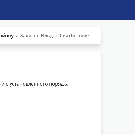
району
Халиков Ильдар Сеитбекович
нию установленного порядка