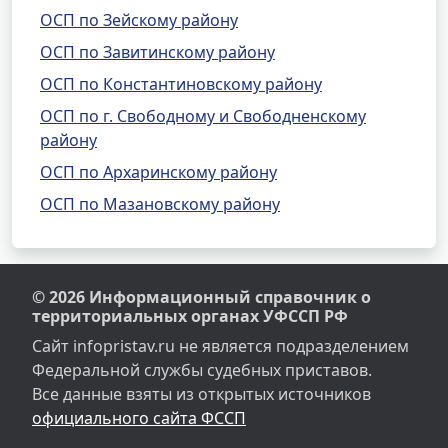
ОСП по Зейскому району
ОСП по Завитинскому району
ОСП по Константиновскому району
ОСП по г. Свободному и Свободненскому
району
ОСП по Архаринскому району
ОСП по Мазановскому району
© 2026 Информационный справочник о
территориальных органах УФССП РФ
Сайт infopristav.ru не является подразделением
Федеральной службы судебных приставов.
Все данные взяты из открытых источников
официального сайта ФССП