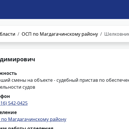
бласти
ОСП по Магдагачинскому району
Шелковник
адимирович
жность
рший смены на объекте - судебный пристав по обеспече
ельности судов
ефон
416) 542-0425
еление
 по Магдагачинскому району
им работы отделения