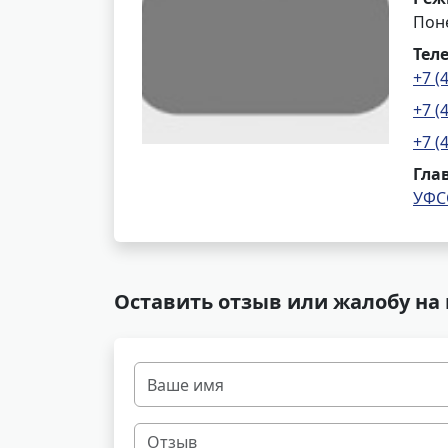
Поне
Тел
+7 (
+7 (
+7 (
Гла
УФС
Оставить отзыв или жалобу на