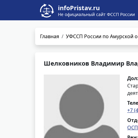
infoPristav.ru
Не официальный сайт ФССП России
Главная
УФССП России по Амурской о
Шелковников Владимир Вл
Дол
Ста
деят
Тел
+7 (
Отд
ОСП
Реж