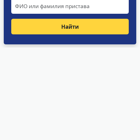
Найти
Структурные подразделения
УФССП России по Амурской
области
Отделение оперативного дежурства
Специализированное отделение судебных
приставов по исполнению особо важных
исполнительных документов
Специализированное отделение судебных
приставов по обеспечению установленного