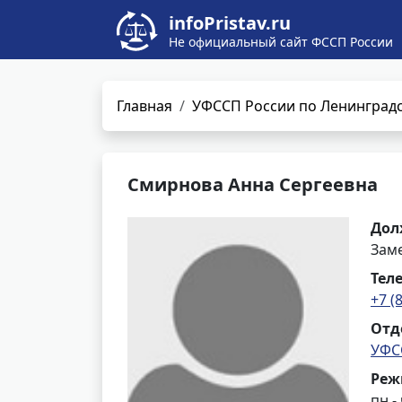
infoPristav.ru
Не официальный сайт ФССП России
Главная
УФССП России по Ленинградс
Смирнова Анна Сергеевна
Дол
Зам
Тел
+7 (
Отд
УФС
Реж
пн - 