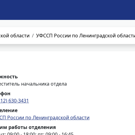
кой области
УФССП России по Ленинградской област
жность
еститель начальника отдела
ефон
812) 630-3431
еление
СП России по Ленинградской области
им работы отделения
чт: 09:00 - 18:00; пт: 09:00 - 16:45