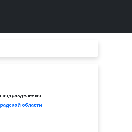
 подразделения
радской области