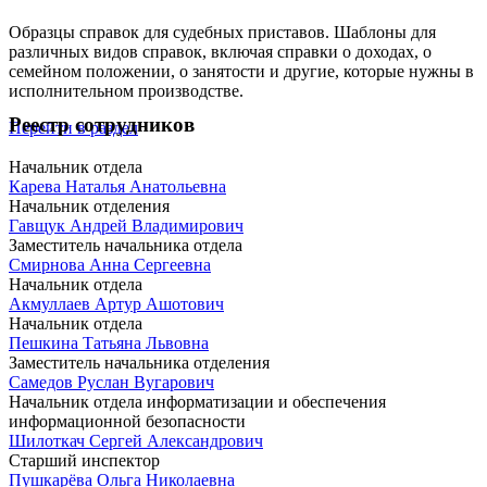
Образцы справок для судебных приставов. Шаблоны для
различных видов справок, включая справки о доходах, о
семейном положении, о занятости и другие, которые нужны в
исполнительном производстве.
Реестр сотрудников
Перейти в раздел
Начальник отдела
Карева Наталья Анатольевна
Начальник отделения
Гавщук Андрей Владимирович
Заместитель начальника отдела
Смирнова Анна Сергеевна
Начальник отдела
Акмуллаев Артур Ашотович
Начальник отдела
Пешкина Татьяна Львовна
Заместитель начальника отделения
Самедов Руслан Вугарович
Начальник отдела информатизации и обеспечения
информационной безопасности
Шилоткач Сергей Александрович
Старший инспектор
Пушкарёва Ольга Николаевна