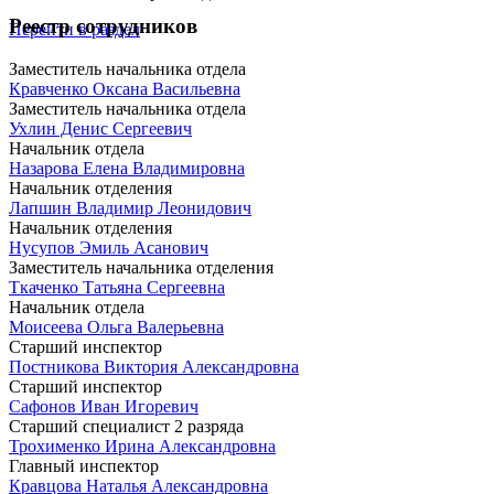
Реестр сотрудников
Перейти в раздел
Заместитель начальника отдела
Кравченко Оксана Васильевна
Заместитель начальника отдела
Ухлин Денис Сергеевич
Начальник отдела
Назарова Елена Владимировна
Начальник отделения
Лапшин Владимир Леонидович
Начальник отделения
Нусупов Эмиль Асанович
Заместитель начальника отделения
Ткаченко Татьяна Сергеевна
Начальник отдела
Моисеева Ольга Валерьевна
Старший инспектор
Постникова Виктория Александровна
Старший инспектор
Сафонов Иван Игоревич
Старший специалист 2 разряда
Трохименко Ирина Александровна
Главный инспектор
Кравцова Наталья Александровна