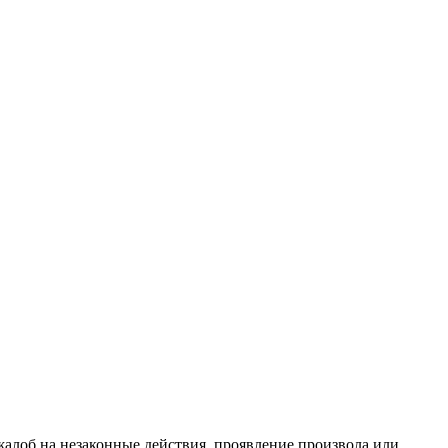
жалоб на незаконные действия, проявление произвола или