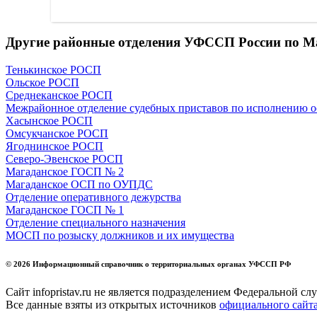
Другие районные отделения УФССП России по М
Тенькинское РОСП
Ольское РОСП
Среднеканское РОСП
Межрайонное отделение судебных приставов по исполнению о
Хасынское РОСП
Омсукчанское РОСП
Ягоднинское РОСП
Северо-Эвенское РОСП
Магаданское ГОСП № 2
Магаданское ОСП по ОУПДС
Отделение оперативного дежурства
Магаданское ГОСП № 1
Отделение специального назначения
МОСП по розыску должников и их имущества
© 2026 Информационный справочник о территориальных органах УФССП РФ
Сайт infopristav.ru не является подразделением Федеральной с
Все данные взяты из открытых источников
официального сай