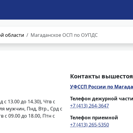
й области
Магаданское ОСП по ОУПДС
Контакты вышестоя
УФССП России по Магада
Телефон дежурной част
д с 13.00 до 14.30), Чтв с
+7 (413) 264-3647
 для мужчин, Пнд, Втр., Срд с
тв с 09.00 до 18.00, Птн с
Телефон приемной
+7 (413) 265-5350