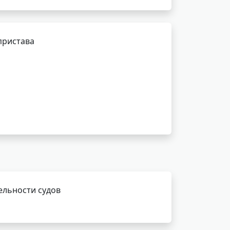
пристава
ельности судов