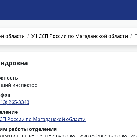
й области
УФССП России по Магаданской области
андровна
жность
рший инспектор
ефон
413) 265-3343
еление
СП России по Магаданской области
им работы отделения
мужчин Пн, Вт, Ср, Пт с 09:00 до 18:30 (обед с 13:00 до 14:3