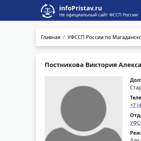
infoPristav.ru
Не официальный сайт ФССП России
Главная
УФССП России по Магаданско
Постникова Виктория Алекс
Дол
Ста
Тел
+7 (
Отд
УФС
Реж
Для 