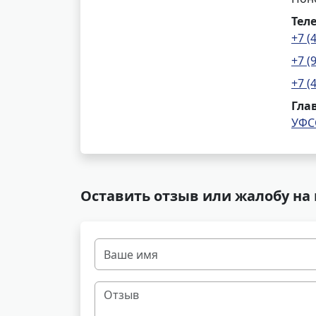
Тел
+7 (
+7 (
+7 (
Гла
УФС
Оставить отзыв или жалобу на