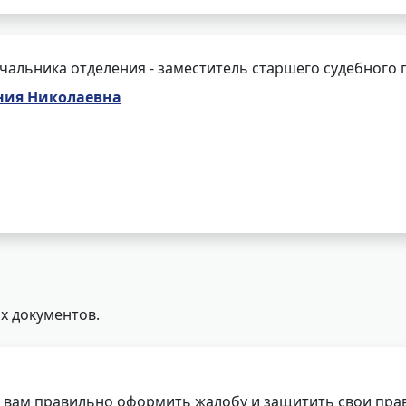
чальника отделения - заместитель старшего судебного 
ния Николаевна
х документов.
 вам правильно оформить жалобу и защитить свои прав