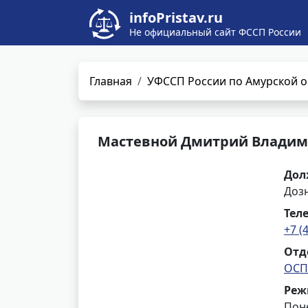
infoPristav.ru
Не официальный сайт ФССП России
Главная
УФССП России по Амурской о
Мастевной Дмитрий Влади
Дол
Доз
Тел
+7 (
Отд
ОСП
Реж
Поне