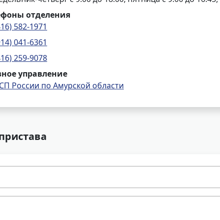
ефоны отделения
416) 582-1971
914) 041-6361
416) 259-9078
вное управление
СП России по Амурской области
 пристава