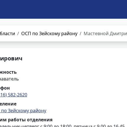
бласти
ОСП по Зейскому району
Мастевной Дмитри
мирович
жность
наватель
ефон
416) 582-2620
еление
 по Зейскому району
им работы отделения
дельник-четверг с 9:00 до 18:00, пятница с 9.00 до 16.45,