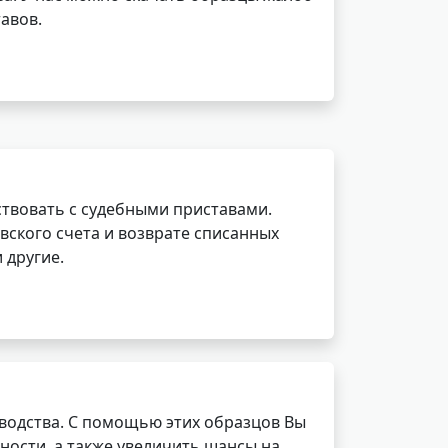
авов.
ствовать с судебными приставами.
вского счета и возврате списанных
 другие.
водства. С помощью этих образцов Вы
ности, а также увеличить шансы на