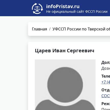
infoPristav.ru
Не официальный сайт ФССП России
Главная
УФССП России по Тверской о
Царев Иван Сергеевич
Дол
Доз
Тел
+7 (
Отд
СОС
Реж
Поне