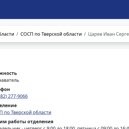
бласти
СОСП по Тверской области
Царев Иван Серг
жность
наватель
ефон
482) 277-9066
еление
П по Тверской области
им работы отделения
дельник - четверг с 9:00 до 18:00, пятница с 09:00 до 16:4