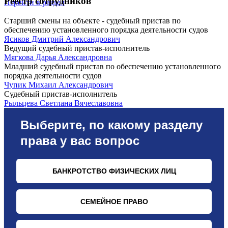
Реестр сотрудников
Перейти в раздел
Старший смены на объекте - судебный пристав по
обеспечению установленного порядка деятельности судов
Ясиков Дмитрий Александрович
Ведущий судебный пристав-исполнитель
Мягкова Дарья Александровна
Младший судебный пристав по обеспечению установленного
порядка деятельности судов
Чупик Михаил Александрович
Судебный пристав-исполнитель
Рыльцева Светлана Вячеславовна