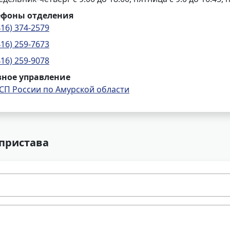
ефоны отделения
416) 374-2579
416) 259-7673
416) 259-9078
вное управление
СП России по Амурской области
 пристава