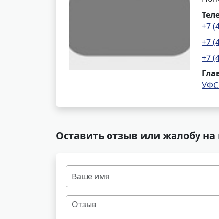
Тел
+7 (
+7 (
+7 (
Гла
УФС
Оставить отзыв или жалобу на