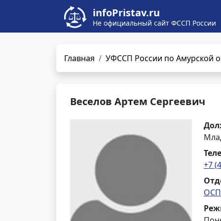
infoPristav.ru
Не официальный сайт ФССП России
Главная
УФССП России по Амурской о
Веселов Артем Сергеевич
Дол
Мла
Тел
+7 (
Отд
ОСП
Реж
Поне