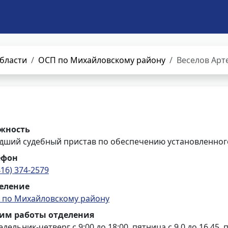
бласти
ОСП по Михайловскому району
Веселов Арт
жность
дший судебный пристав по обеспечению установленного
ефон
416) 374-2579
еление
 по Михайловскому району
им работы отделения
дельник-четверг с 9:00 до 18:00, пятница с 9.0 до 16.45, 