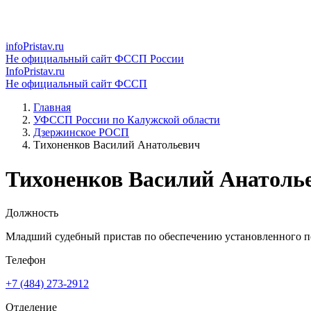
infoPristav.ru
Не официальный сайт ФССП России
InfoPristav.ru
Не официальный сайт ФССП
Главная
УФССП России по Калужской области
Дзержинское РОСП
Тихоненков Василий Анатольевич
Тихоненков Василий Анатоль
Должность
Младший судебный пристав по обеспечению установленного по
Телефон
+7 (484) 273-2912
Отделение