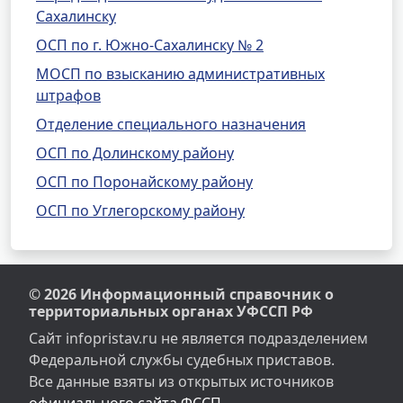
Сахалинску
ОСП по г. Южно-Сахалинску № 2
МОСП по взысканию административных
штрафов
Отделение специального назначения
ОСП по Долинскому району
ОСП по Поронайскому району
ОСП по Углегорскому району
© 2026 Информационный справочник о
территориальных органах УФССП РФ
Сайт infopristav.ru не является подразделением
Федеральной службы судебных приставов.
Все данные взяты из открытых источников