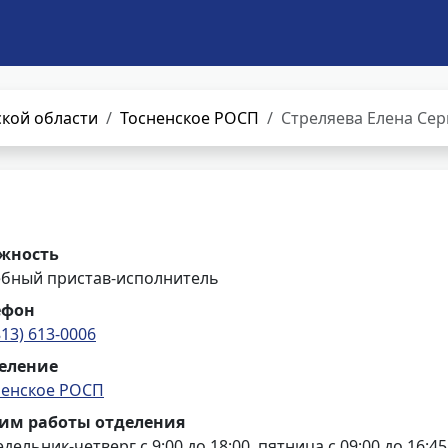
кой области
Тосненское РОСП
Стреляева Елена Сер
жность
ебный пристав-исполнитель
ефон
813) 613-0006
еление
ненское РОСП
им работы отделения
дельник-четверг с 9:00 до 18:00, пятница с 09:00 до 16:45