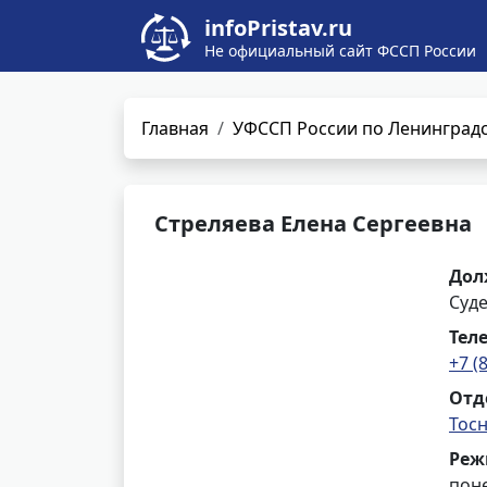
infoPristav.ru
Не официальный сайт ФССП России
Главная
УФССП России по Ленинградс
Стреляева Елена Сергеевна
Дол
Суд
Тел
+7 (
Отд
Тос
Реж
поне