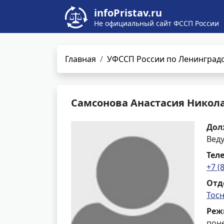
infoPristav.ru
Не официальный сайт ФССП России
Главная
УФССП России по Ленинградс
Самсонова Анастасия Никол
Дол
Вед
Тел
+7 (
Отд
Тос
Реж
поне