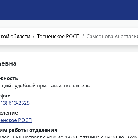
кой области
Тосненское РОСП
Самсонова Анастаси
аевна
жность
ущий судебный пристав-исполнитель
ефон
813) 613-2525
еление
ненское РОСП
им работы отделения
дельник-четверг с 9:00 до 18:00, пятница с 09:00 до 16:45