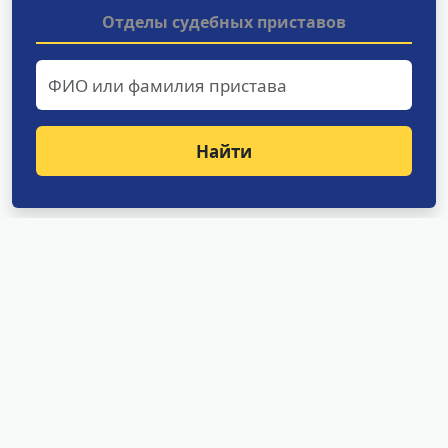
Отделы судебных приставов
Найти
Структурные подразделения
УФССП России по Амурской
области
Отделение оперативного дежурства
Специализированное отделение судебных
приставов по исполнению особо важных
исполнительных документов