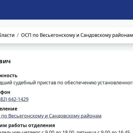
бласти
ОСП по Весьегонскому и Сандовскому районам
вич
жность
дший судебный пристав по обеспечению установленного
ефон
482) 642-1429
еление
 по Весьегонскому и Сандовскому районам
им работы отделения
дельник-четверг с 9.00 до 18.00, пятница с 9.00 до 16.45