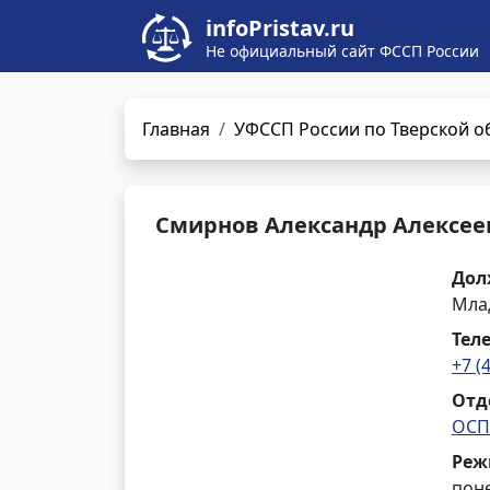
infoPristav.ru
Не официальный сайт ФССП России
Главная
УФССП России по Тверской о
Смирнов Александр Алексее
Дол
Мла
Тел
+7 (
Отд
ОСП
Реж
поне