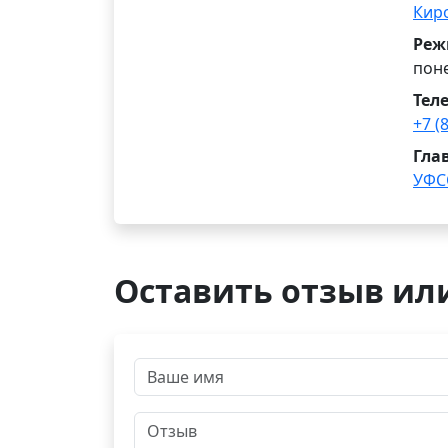
Кир
Реж
поне
Тел
+7 (
Гла
УФС
Оставить отзыв ил