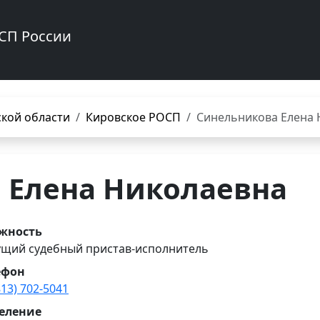
СП России
кой области
Кировское РОСП
Синельникова Елена 
 Елена Николаевна
жность
ущий судебный пристав-исполнитель
ефон
813) 702-5041
еление