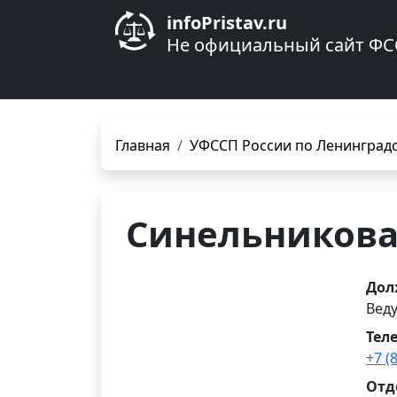
infoPristav.ru
Не официальный сайт ФС
Главная
УФССП России по Ленинградс
Синельникова
Дол
Вед
Тел
+7 (
Отд