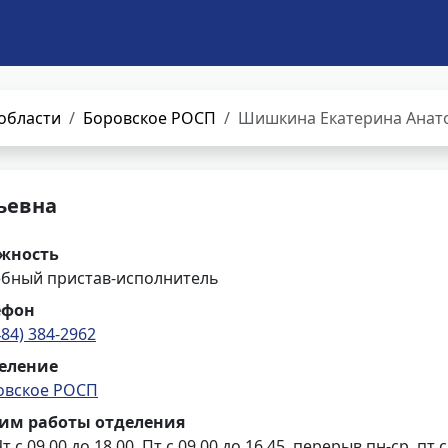
области
Боровское РОСП
Шишкина Екатерина Анат
ьевна
жность
ебный пристав-исполнитель
ефон
484) 384-2962
еление
овское РОСП
им работы отделения
т с 09.00 до 18.00, Пт с 09.00 до 16.45, перерыв пн-ср, пт с