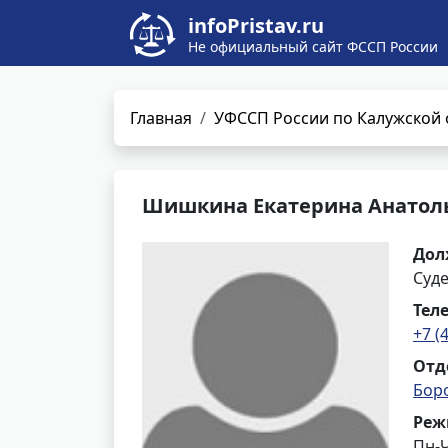
infoPristav.ru
Не официальный сайт ФССП России
Главная
УФССП России по Калужской 
Шишкина Екатерина Анатол
Дол
Суд
Тел
+7 (
Отд
Бор
Реж
Пн-Ч