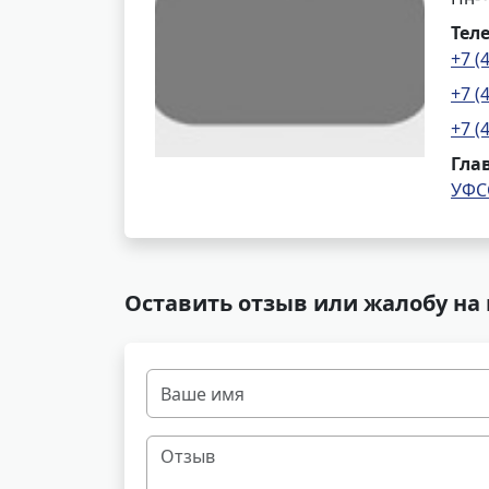
Тел
+7 (
+7 (
+7 (
Гла
УФС
Оставить отзыв или жалобу на