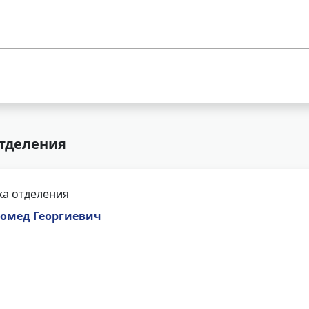
отделения
ка отделения
омед Георгиевич