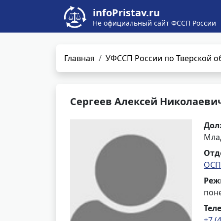
infoPristav.ru
Не официальный сайт ФССП России
Главная
УФССП России по Тверской о
Сергеев Алексей Николаеви
Дол
Мла
Отд
ОСП
Реж
поне
Тел
+7 (