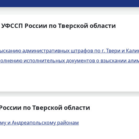
УФССП России по Тверской области
ысканию административных штрафов по г. Твери и Кали
полнению исполнительных документов о взыскании алиме
оссии по Тверской области
ому и Андреапольскому районам